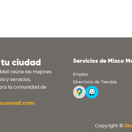
 tu ciudad
Servicios de Mixco Ma
 Mall reúne las mejores
Empleo
a y servicios,
Directorio de Tiendas
para la comunidad de
xcomall.com
Copyright ©
iG