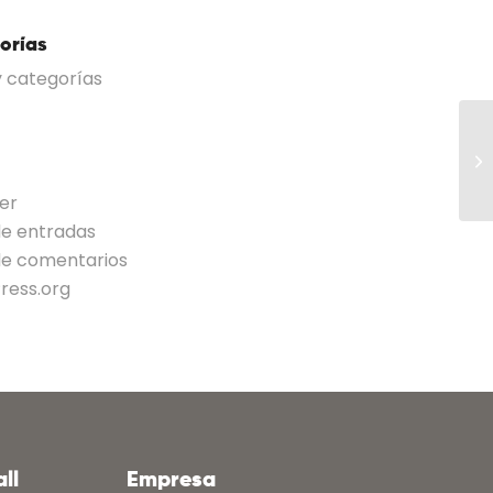
orías
 categorías
er
de entradas
de comentarios
ress.org
ll
Empresa