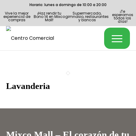
Horario: lunes a domingo de 10:00 a 20:00
¡Te
Vive la mejor
¡Haz rendir tu
Supermercado,
esperamos
experiencia de
Bono 14 en Mixco
gimnasio, restaurantes
todos los
compras
Mall!
y bancos
días!
Lavanderia
Mixco Mall – El corazón de tu